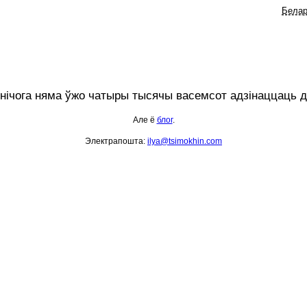
Белар
 нічога няма ўжо чатыры тысячы васемсот адзінаццаць д
Але ё
блог
.
Электрапошта
:
ilya@tsimokhin.com