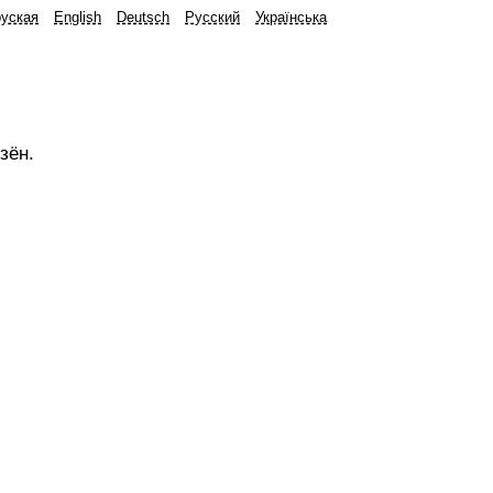
уская
English
Deutsch
Русский
Українська
зён.