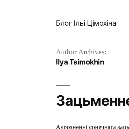
Skip
to
Блог Ільі Цімохіна
content
Author Archives:
Ilya Tsimokhin
Зацьменне
Адрозненні сонечнага заць