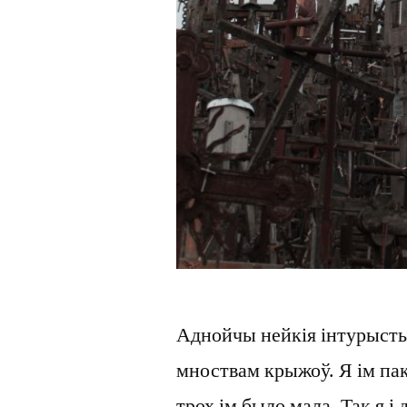
Аднойчы нейкія інтурысты 
мноствам крыжоў. Я ім пак
трох ім было мала. Так я і