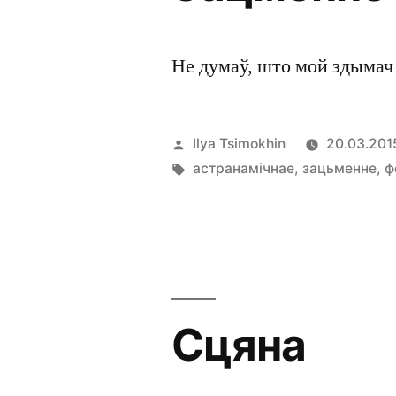
Не думаў, што мой здымач
Posted
Ilya Tsimokhin
20.03.201
by
Tags:
астранамічнае
,
зацьменне
,
ф
Сцяна