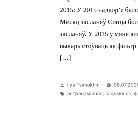
2015: У 2015 надвор’е был
Месяц засланяў Сонца бол
засланяў. У 2015 у мяне я
выкарыстоўваць як фільтр
[…]
Posted
Ilya Tsimokhin
08.07.202
by
Tags:
астранамічнае
,
зацьменне
,
ф