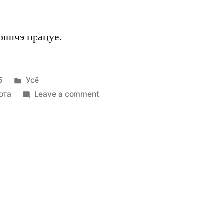
 яшчэ працуе.
Posted
5
Усё
in
on
ота
Leave a comment
Зацменне