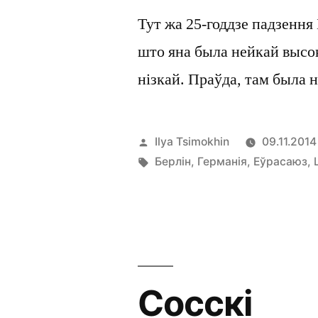
Тут жа 25-годдзе падзення
што яна была нейкай высо
нізкай. Праўда, там была н
Posted
Ilya Tsimokhin
09.11.2014
by
Tags:
Берлін
,
Германія
,
Еўрасаюз
,
Сосскі