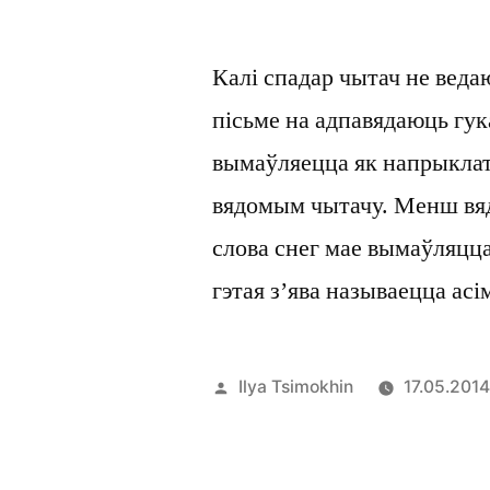
Калі спадар чытач не веда
пісьме на адпавядаюць гу
вымаўляецца як напрыклат, 
вядомым чытачу. Менш вя
слова снег мае вымаўляцца
гэтая з’ява называецца ас
Posted
Ilya Tsimokhin
17.05.201
by