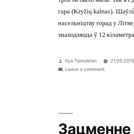
гара (Kryžių kalnas). Шаўлі
насельніцтву горад у Літве
знаходзяцца ў 12 кіламетр
Posted
Ilya Tsimokhin
21.05.201
by
on
Leave a comment
Крыжовая
гара
Зацменне