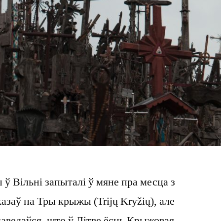
ў Вільні запыталі ў мяне пра месца з
азаў на Тры крыжы (Trijų Kryžių), але
 даведаўся, што ў Літве ёсць Крыжовая