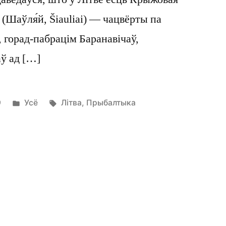
́ (Шаўля́й, Šiauliai) — чацвёрты па
, горад-пабрацім Баранавічаў,
аў ад […]
Posted
Tags:
9
Усё
Літва
,
Прыбалтыка
in