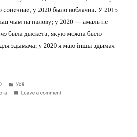
о сонечнае, у 2020 было воблачна. У 2015
ьш чым на палову; у 2020 — амаль не
шчэ была дыскета, якую можна было
 для здымача; у 2020 я маю іншы здымач
Posted
0
Усё
in
on
ота
Leave a comment
Зацьменне
ў
2020