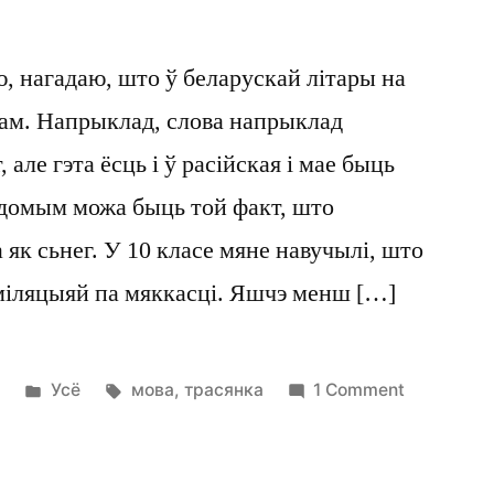
ю, нагадаю, што ў беларускай літары на
кам. Напрыклад, слова напрыклад
але гэта ёсць і ў расійская і мае быць
домым можа быць той факт, што
 як сьнег. У 10 класе мяне навучылі, што
іміляцыяй па мяккасці. Яшчэ менш […]
Posted
Tags:
on
4
Усё
мова
,
трасянка
1 Comment
in
Сосскі