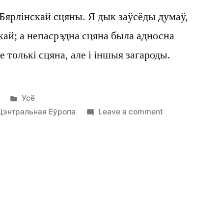
 Бярлінскай сцяны. Я дык заўсёды думаў,
кай; а непасрэдна сцяна была адносна
е толькі сцяна, але і іншыя загароды.
Posted
Усё
in
on
Цэнтральная Еўропа
Leave a comment
Сцяна